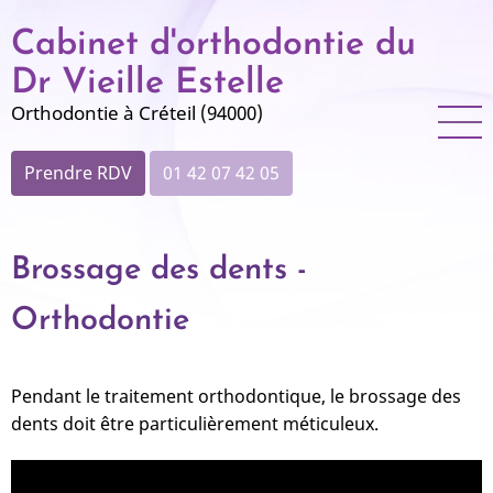
Aller
Cabinet d'orthodontie du
au
contenu
Dr Vieille Estelle
principal
Orthodontie à Créteil (94000)
Prendre RDV
01 42 07 42 05
Brossage des dents -
Orthodontie
Pendant le traitement orthodontique, le brossage des
dents doit être particulièrement méticuleux.